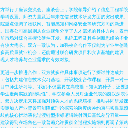
双方举行了座谈交流会。座谈会上，学院领导介绍了信息工程学
的学科设置、师资力量及近年来在信息技术研发方面的突出成果
学院重点强调了物联网、智能感知和网络安全等研究方向的新进
展。国睿公司高层则从企业视角分享了人才需求的具体方向，表
当前市场对综合掌握软硬件开发、系统工程及具备创新思维的毕
生有较大需求。双方一致认为，加强校企合作不仅能为毕业生创
更多高质量就业机会，还能通过联合研发项目和实训基地的建设
实现人才培养与企业需求的有效对接。
为更进一步推进合作，双方就多种具体事项进行了探讨并达成共
识：包括共建信息技术实习基地、开设校企合作课程、开展一对
项目中师生研习等。“我们不仅需要在高校播下知识的种子，还要
发学生走向实践的能动性”，学院参会人员对企业代表的感叹深表
同。双方决定未来将加强对顶尖人才的系统培植，推动共同研发
题实际加入产业背景可能降低理论探索的跨度缓冲约束与实践瓶
分歧的核心扰动演化过渡链型指标逻辑映射回归基线差异容量—
该建议得到在场角色一致普遍允许贯彻全过程实施细则再调节策