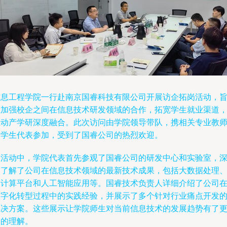
信息工程学院一行赴南京国睿科技有限公司开展访企拓岗活动，
在加强校企之间在信息技术研发领域的合作，拓宽学生就业渠道
推动产学研深度融合。此次访问由学院领导带队，携相关专业教
及学生代表参加，受到了国睿公司的热烈欢迎。
在活动中，学院代表首先参观了国睿公司的研发中心和实验室，
入了解了公司在信息技术领域的最新技术成果，包括大数据处理
云计算平台和人工智能应用等。国睿技术负责人详细介绍了公司
数字化转型过程中的实践经验，并展示了多个针对行业痛点开发
解决方案。这些展示让学院师生对当前信息技术的发展趋势有了
深的理解。