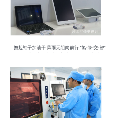
撸起袖子加油干 风雨无阻向前行 “氢·绿·交·智”——
河北多点发力助推高质量发展取得新成效