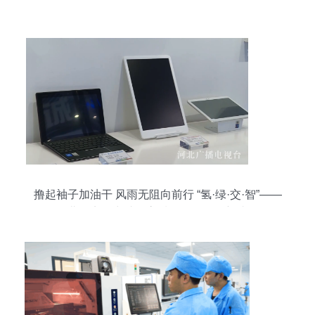
撸起袖子加油干 风雨无阻向前行 “氢·绿·交·智”——
河北多点发力助推高质量发展取得新成效