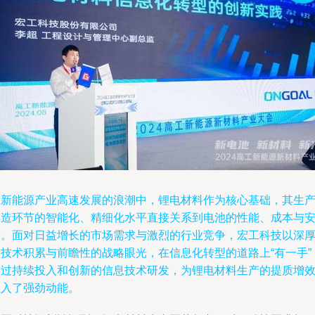
在新能源产业高速发展的浪潮中，锂电材料作为核心基础，其生
制造环节的智能化、精细化水平直接关系到电池的性能、成本与
全。面对日益增长的市场需求与激烈的行业竞争，宏工科技以深
的技术积累与前瞻性的战略眼光，在信息化转型的道路上“有一手”
通过持续投入和创新的信息技术研发，为锂电材料生产的提质增
注入了强劲动能。