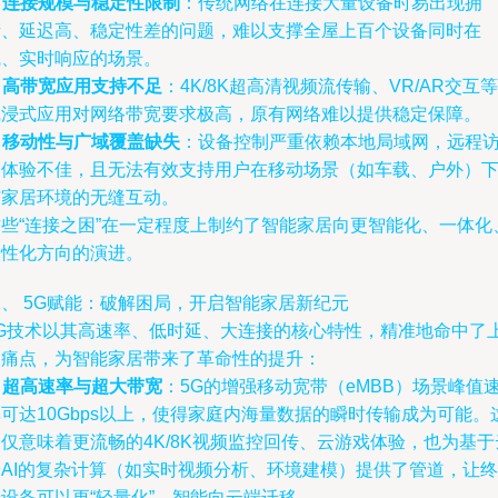
.
连接规模与稳定性限制
：传统网络在连接大量设备时易出现拥
堵、延迟高、稳定性差的问题，难以支撑全屋上百个设备同时在
线、实时响应的场景。
.
高带宽应用支持不足
：4K/8K超高清视频流传输、VR/AR交互等
沉浸式应用对网络带宽要求极高，原有网络难以提供稳定保障。
.
移动性与广域覆盖缺失
：设备控制严重依赖本地局域网，远程
问体验不佳，且无法有效支持用户在移动场景（如车载、户外）
与家居环境的无缝互动。
这些“连接之困”在一定程度上制约了智能家居向更智能化、一体化
人性化方向的演进。
、 5G赋能：破解困局，开启智能家居新纪元
5G技术以其高速率、低时延、大连接的核心特性，精准地命中了
述痛点，为智能家居带来了革命性的提升：
.
超高速率与超大带宽
：5G的增强移动宽带（eMBB）场景峰值
可达10Gbps以上，使得家庭内海量数据的瞬时传输成为可能。
仅意味着更流畅的4K/8K视频监控回传、云游戏体验，也为基于
端AI的复杂计算（如实时视频分析、环境建模）提供了管道，让终
设备可以更“轻量化”，智能向云端迁移。