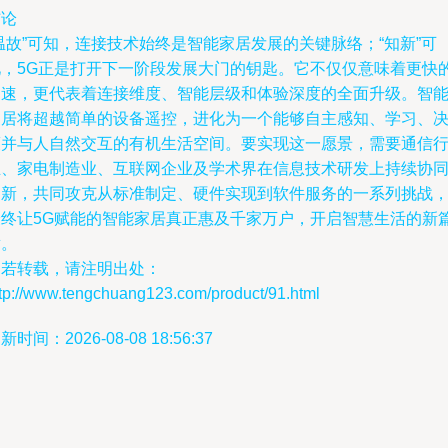
结论
温故”可知，连接技术始终是智能家居发展的关键脉络；“知新”可
见，5G正是打开下一阶段发展大门的钥匙。它不仅仅意味着更快
网速，更代表着连接维度、智能层级和体验深度的全面升级。智
家居将超越简单的设备遥控，进化为一个能够自主感知、学习、
策并与人自然交互的有机生活空间。要实现这一愿景，需要通信
业、家电制造业、互联网企业及学术界在信息技术研发上持续协
创新，共同攻克从标准制定、硬件实现到软件服务的一系列挑战
最终让5G赋能的智能家居真正惠及千家万户，开启智慧生活的新
章。
如若转载，请注明出处：
ttp://www.tengchuang123.com/product/91.html
新时间：2026-08-08 18:56:37