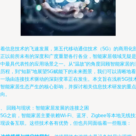
随着信息技术的飞速发展，第五代移动通信技术（5G）的商用化
署正以前所未有的深度和广度重塑各行各业，智能家居领域无疑
其中最具代表性的应用场景之一。从“温故”的角度回顾智能家居的
历程，到“知新”地展望5G赋能下的未来图景，我们可以清晰地看
到一场由连接技术驱动的深刻变革正在发生。本文旨在浅析5G技
对智能家居生态产生的核心影响，并探讨相关信息技术研发的重
方向。
一、 回顾与现状：智能家居发展的连接之困
5G之前，智能家居主要依赖Wi-Fi、蓝牙、Zigbee等本地无线
实现设备互联。这些技术各有优势，但也共同面临着一些瓶颈：