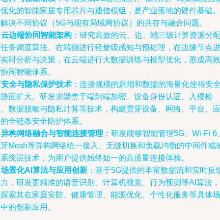
本优化的智能家居专用芯片与通信模组，是产业落地的硬件基础
需解决不同协议（5G与现有局域网协议）的共存与融合问题。
.
云边端协同智能架构
：研究高效的云、边、端三级计算资源分
与任务调度算法。在端侧进行轻量级感知与预处理，在边缘节点
行实时分析与决策，在云端进行大数据训练与模型优化，形成高
的协同智能体系。
.
安全与隐私保护技术
：连接规模的剧增和数据的海量化使得安
威胁面扩大。研发需聚焦于端到端加密、设备身份认证、入侵检
测、数据脱敏与隐私计算等技术，构建贯穿设备、网络、平台、
用的全链条安全防护体系。
.
异构网络融合与智能连接管理
：研发能够智能管理5G、Wi-Fi 6
蓝牙Mesh等异构网络统一接入、无缝切换和负载均衡的中间件或
作系统层技术，为用户提供始终如一的高质量连接体验。
.
场景化AI算法与应用创新
：基于5G提供的丰富数据流和实时反
能力，研发更精准的语音识别、计算机视觉、行为预测等AI算法，
并探索其在家庭安防、健康管理、能源优化、个性化服务等具体
景中的创新应用。