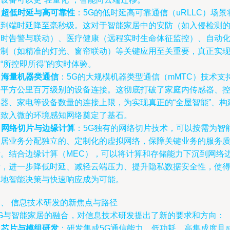
.
超低时延与高可靠性
：5G的低时延高可靠通信（uRLLC）场景
端到端时延降至毫秒级。这对于智能家居中的安防（如入侵检测
即时告警与联动）、医疗健康（远程实时生命体征监控）、自动
控制（如精准的灯光、窗帘联动）等关键应用至关重要，真正实
“所控即所得”的实时体验。
.
海量机器类通信
：5G的大规模机器类型通信（mMTC）技术支
每平方公里百万级别的设备连接。这彻底打破了家庭内传感器、
制器、家电等设备数量的连接上限，为实现真正的“全屋智能”、构
细致入微的环境感知网络奠定了基石。
.
网络切片与边缘计算
：5G独有的网络切片技术，可以按需为智
家居业务分配独立的、定制化的虚拟网络，保障关键业务的服务
量。结合边缘计算（MEC），可以将计算和存储能力下沉到网络
缘，进一步降低时延、减轻云端压力、提升隐私数据安全性，使
本地智能决策与快速响应成为可能。
三、 信息技术研发的新焦点与路径
5G与智能家居的融合，对信息技术研发提出了新的要求和方向：
.
芯片与模组研发
：研发集成5G通信能力、低功耗、高集成度且