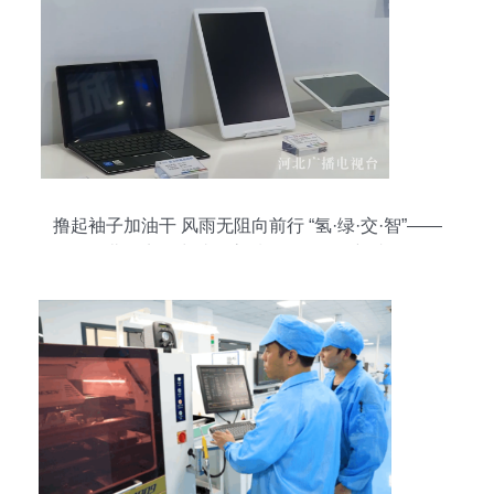
撸起袖子加油干 风雨无阻向前行 “氢·绿·交·智”——
河北多点发力助推高质量发展取得新成效